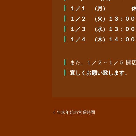
１／１ （月）
休
１／２ （
火
）１
３
：００
１／
３
（
水
）１
３
：００
１／４ （木）１４：００
また、１／２～１／５ 開
宜しくお願い致します。 
年末年始の営業時間